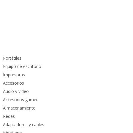
info@pcmundocomputer.com.co
WhastApp:
(+57) 315 6610 441
Teléfono:
(605) 420 7116
Productos
Portátiles
Equipo de escritorio
Impresoras
Accesorios
Audio y video
Accesorios gamer
Almacenamiento
Redes
Adaptadores y cables
Mobiliario