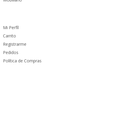
Cuenta
Mi Perfíl
Carrito
Registrarme
Pedidos
Política de Compras
Medios de pago
Derechos reservados
PC Mundo
2023. Diseñado por
PacoWeb S.A.S