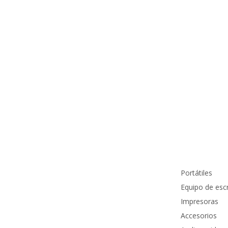
Información de contacto
Productos
info@pcmundocomputer.com.co
Portátiles
WhastApp:
(+57) 315 6610 441
Equipo de escr
Teléfono:
(605) 420 7116
Impresoras
Accesorios