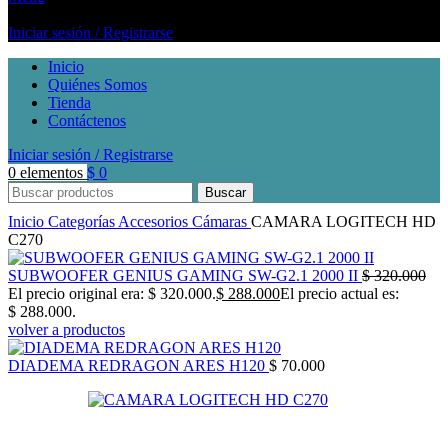
Iniciar sesión / Registrarse
Inicio
Quiénes Somos
Tienda
Contáctenos
Iniciar sesión / Registrarse
0
elementos
$
0
Buscar
Inicio
Categorías
Accesorios
Cámaras
CAMARA LOGITECH HD
C270
SUBWOOFER GENIUS GAMING SW-G2.1 2000 II
$
320.000
El precio original era: $ 320.000.
$
288.000
El precio actual es:
$ 288.000.
volver a productos
DIADEMA REDRAGON ARES H120
$
70.000