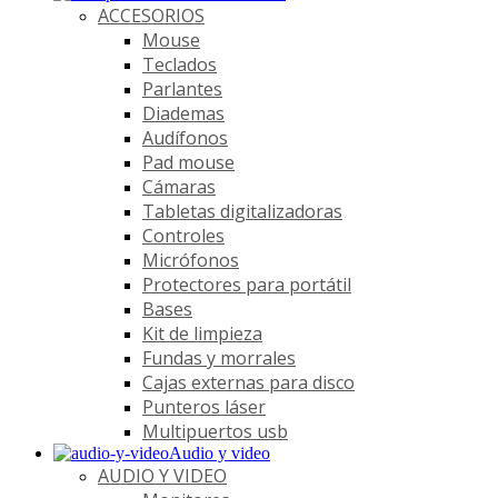
ACCESORIOS
Mouse
Teclados
Parlantes
Diademas
Audífonos
Pad mouse
Cámaras
Tabletas digitalizadoras
Controles
Micrófonos
Protectores para portátil
Bases
Kit de limpieza
Fundas y morrales
Cajas externas para disco
Punteros láser
Multipuertos usb
Audio y video
AUDIO Y VIDEO