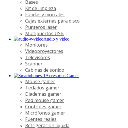
Bases
Kit de limpieza
Fundas y morrales
Cajas externas para disco
Punteros láser
Multipuertos USB
Audio y video
Monitores
Videoproyectores
Televisores
Scanner
Cabinas de sonido
Accesorios Gamer
Mouse gamer
Teclados gamer
Diademas gamer
Pad mouse gamer
Controles gamer
Micrófonos gamer
Fuentes reales
Refrigeración líquida