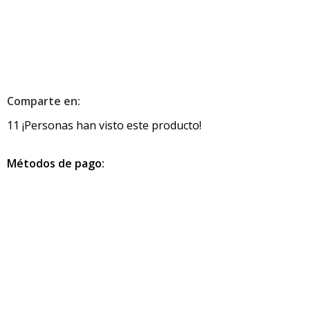
Comparte en:
11
¡Personas han visto este producto!
Métodos de pago:
Información de contacto
info@pcmundocomputer.com.co
WhastApp:
(+57) 315 6610 441