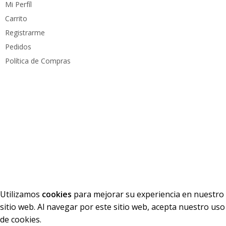
Mi Perfíl
Carrito
Registrarme
Pedidos
Política de Compras
Medios de pago
Derechos reservados
PC Mundo
2023. Diseñado por
PacoWeb S.A.S
Utilizamos
cookies
para mejorar su experiencia en nuestro
sitio web. Al navegar por este sitio web, acepta nuestro uso
de cookies.