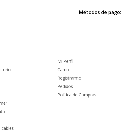
Métodos de pago:
Cuenta
Mi Perfíl
itorio
Carrito
Registrarme
Pedidos
Política de Compras
amer
nto
 cables