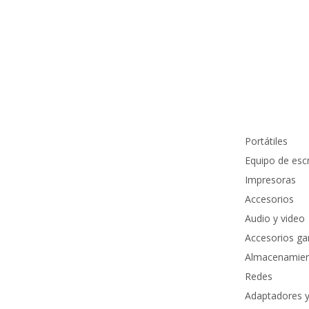
Información de contacto
Productos
info@pcmundocomputer.com.co
Portátiles
WhastApp:
(+57) 315 6610 441
Equipo de escr
Teléfono:
(605) 420 7116
Impresoras
Accesorios
Audio y video
Accesorios g
Almacenamie
Redes
Adaptadores y