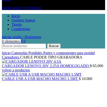
Iniciar sesión / Registrarse
Inicio
Quiénes Somos
Tienda
Contáctenos
Iniciar sesión / Registrarse
0
elementos
$
0
Buscar
Inicio
Categorías
Portátiles
Partes y componentes para portátil
Cargadores
CABLE PODER TIPO GRABADORA
CARGADOR LENOVO 20V 2.25A HOMOLOGADO
$
65.000
volver a productos
CABLE USB A USB MACHO MACHO 1.5MT
$
10.000