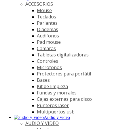
ACCESORIOS
Mouse
Teclados
Parlantes
Diademas
Audífonos
Pad mouse
Cámaras
Tabletas digitalizadoras
Controles
Micrófonos
Protectores para portátil
Bases
Kit de limpieza
Fundas y morrales
Cajas externas para disco
Punteros láser
Multipuertos usb
Audio y video
AUDIO Y VIDEO