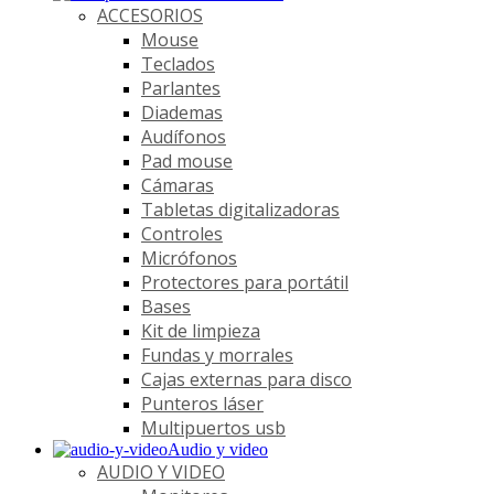
ACCESORIOS
Mouse
Teclados
Parlantes
Diademas
Audífonos
Pad mouse
Cámaras
Tabletas digitalizadoras
Controles
Micrófonos
Protectores para portátil
Bases
Kit de limpieza
Fundas y morrales
Cajas externas para disco
Punteros láser
Multipuertos usb
Audio y video
AUDIO Y VIDEO