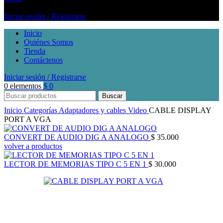
Iniciar sesión / Registrarse
Inicio
Quiénes Somos
Tienda
Contáctenos
Iniciar sesión / Registrarse
0
elementos
$
0
Buscar
Inicio
Categorías
Adaptadores y cables
Video
CABLE DISPLAY
PORT A VGA
CONVERT DE AUDIO DIG A ANALOGO
$
35.000
volver a productos
LECTOR DE MEMORIAS TIPO C 5 EN 1
$
30.000