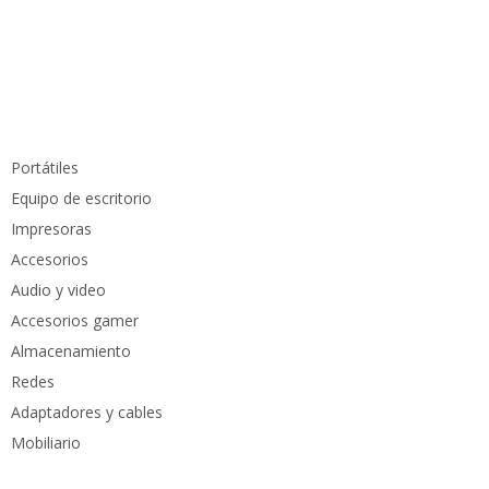
WhastApp:
(+57) 315 6610 441
Teléfono:
(605) 420 7116
Productos
Portátiles
Equipo de escritorio
Impresoras
Accesorios
Audio y video
Accesorios gamer
Almacenamiento
Redes
Adaptadores y cables
Mobiliario