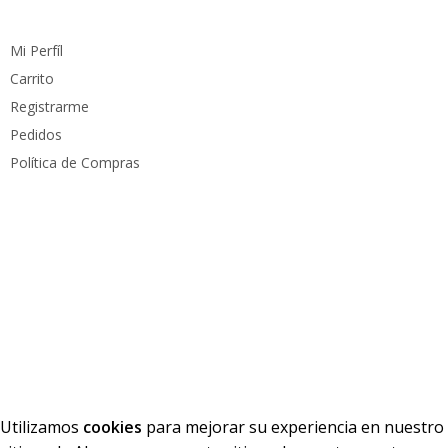
Cuenta
Mi Perfíl
Carrito
Registrarme
Pedidos
Política de Compras
Medios de pago
Derechos reservados
PC Mundo
2023. Diseñado por
PacoWeb S.A.S
Utilizamos
cookies
para mejorar su experiencia en nuestro