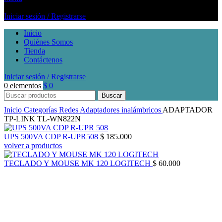
Iniciar sesión / Registrarse
Inicio
Quiénes Somos
Tienda
Contáctenos
Iniciar sesión / Registrarse
0
elementos
$
0
Buscar
Inicio
Categorías
Redes
Adaptadores inalámbricos
ADAPTADOR
TP-LINK TL-WN822N
UPS 500VA CDP R-UPR508
$
185.000
volver a productos
TECLADO Y MOUSE MK 120 LOGITECH
$
60.000