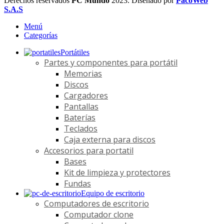
Derechos reservados
PC Mundo
2023. Diseñado por
PacoWeb
S.A.S
Menú
Categorías
Portátiles
Partes y componentes para portátil
Memorias
Discos
Cargadores
Pantallas
Baterías
Teclados
Caja externa para discos
Accesorios para portatil
Bases
Kit de limpieza y protectores
Fundas
Equipo de escritorio
Computadores de escritorio
Computador clone