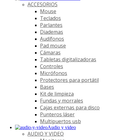
ACCESORIOS
Mouse
Teclados
Parlantes
Diademas
Audífonos
Pad mouse
Cámaras
Tabletas digitalizadoras
Controles
Micrófonos
Protectores para portátil
Bases
Kit de limpieza
Fundas y morrales
Cajas externas para disco
Punteros láser
Multipuertos usb
Audio y video
AUDIO Y VIDEO