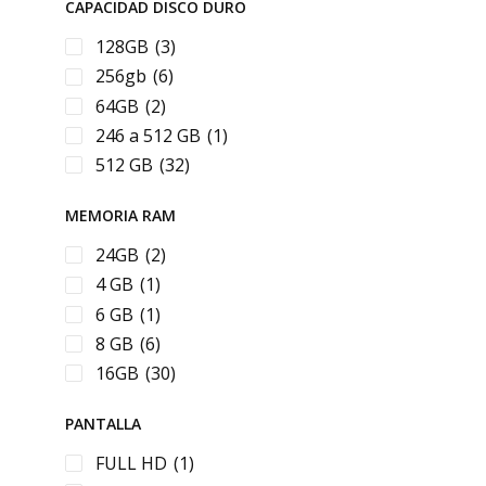
CAPACIDAD DISCO DURO
Genius
(34)
128GB
(3)
Hewlett Packard
(4)
256gb
(6)
HYPERX
(4)
64GB
(2)
Jaltech
(99)
246 a 512 GB
(1)
JBL
(3)
512 GB
(32)
JYR
(20)
Kingston
(4)
MEMORIA RAM
Lenovo
(4)
24GB
(2)
LG
(4)
4 GB
(1)
Mercusys
(1)
6 GB
(1)
MSI
(6)
8 GB
(6)
Oraimo
(2)
16GB
(30)
PATRIOT
(2)
Power Group
(19)
PANTALLA
RAZER
(4)
FULL HD
(1)
Redragon
(23)