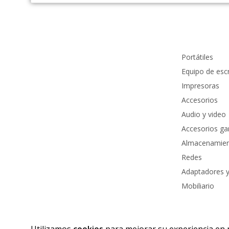
Información de contacto
Productos
info@pcmundocomputer.com.co
Portátiles
WhastApp:
(+57) 315 6610 441
Equipo de escr
Teléfono:
(605) 420 7116
Impresoras
Accesorios
Audio y video
Accesorios g
Almacenamie
Redes
Adaptadores y
Mobiliario
Derechos
Utilizamos
cookies
para mejorar su experiencia en n