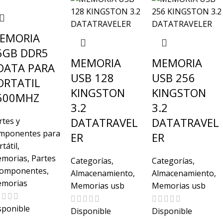
EMORIA
6GB DDR5
MEMORIA
MEMORIA
DATA PARA
USB 128
USB 256
ORTATIL
KINGSTON
KINGSTON
600MHZ
3.2
3.2
DATATRAVEL
DATATRAVEL
rtes y
mponentes para
ER
ER
tátil
,
morias
,
Partes
Categorías
,
Categorías
,
componentes
,
Almacenamiento
,
Almacenamiento
,
morias
Memorias usb
Memorias usb
sponible
Disponible
Disponible