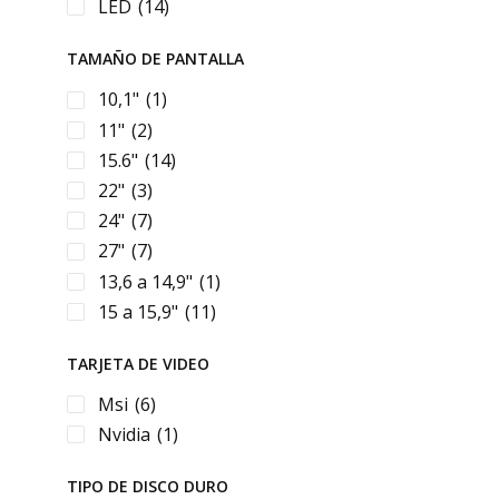
LED
(14)
T-DAGGER
(11)
Targus
(2)
TAMAÑO DE PANTALLA
TP-LINK
(4)
10,1"
(1)
VSG
(4)
11"
(2)
Xiaomi
(4)
15.6"
(14)
XPG
(3)
22"
(3)
24"
(7)
27"
(7)
13,6 a 14,9"
(1)
15 a 15,9"
(11)
TARJETA DE VIDEO
Msi
(6)
Nvidia
(1)
TIPO DE DISCO DURO