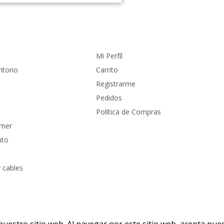
Cuenta
Mi Perfíl
itorio
Carrito
Registrarme
Pedidos
Política de Compras
amer
nto
 cables
 reservados
PC Mundo
2023. Diseñado por
PacoWeb S.A.S
uestro sitio web. Al navegar por este sitio web, acepta nue