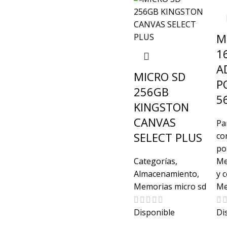
M
1
A
MICRO SD
P
256GB
5
KINGSTON
CANVAS
Pa
SELECT PLUS
co
por
Categorías
,
Me
Almacenamiento
,
y 
Memorias micro sd
Me
Disponible
Di